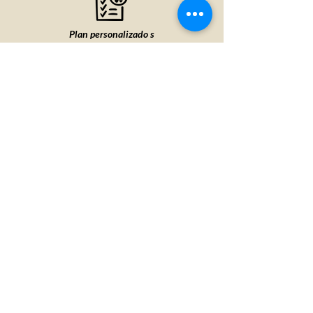
Plan personalizado s
Explicación clara de cada paso
Ambiente seguro y amigable
Agenda una cita hoy
Atendemos casos especiales.
Citas son limitadas esta semana
Agende una cita
Respuesta rápida