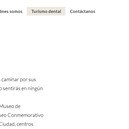
énes somos
Turismo dental
Contáctanos
s caminar por sus
no sentirás en ningún
l Museo de
 Museo Conmemorativo
 Ciudad, centros